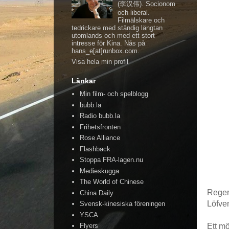
(李汉伟). Socionom
och liberal.
Filmälskare och
tedrickare med ständig längtan
utomlands och med ett stort
intresse för Kina. Nås på
hans_e[at]runbox.com.
Visa hela min profil
Länkar
Min film- och spelblogg
bubb.la
Radio bubb.la
Frihetsfronten
Rose Alliance
Flashback
Stoppa FRA-lagen.nu
Medieskugga
The World of Chinese
Regeri
China Daily
Löfve
Svensk-kinesiska föreningen
YSCA
Ett mö
Flyers