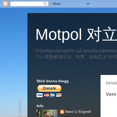
Motpol 对
Frihetliga perspektiv på aktuella händels
个人视角解读法治，时事，自由主义与中
Stöd denna blogg
torsd
Vem 
Info
Hans Li Engnell