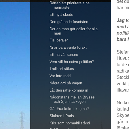
det du
Rätten att prioritera sina
har mi
närmaste
Ett nytt skede
Jag v
Den gråtande fascisten
med a
Det en man gör gäller för alla
polit
män
bara h
Fisliberaler
Ni är bara värda förakt
Stefan
Ett halvår senare
Huvud
Vem vill ha naiva politiker?
förde 
Trollkarl sökes
radika
Var inte rädd
Stockh
Några ord på vägen
verkli
illava
Låt den rätte komma in
Någonstans mellan Bryssel
och Sjumilaskogen
Nu ko
Går Frankrike i krig nu?
kallad
Skype 
Slakten i Paris
går in
Kris som normaltillstånd
försl