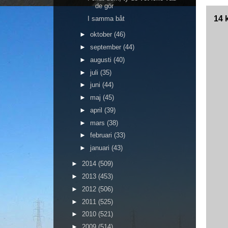
de gör
14 
I samma båt
►
oktober
(46)
►
september
(44)
►
augusti
(40)
►
juli
(35)
►
juni
(44)
►
maj
(45)
►
april
(39)
►
mars
(38)
►
februari
(33)
►
januari
(43)
►
2014
(509)
►
2013
(453)
►
2012
(506)
►
2011
(525)
►
2010
(521)
►
2009
(514)