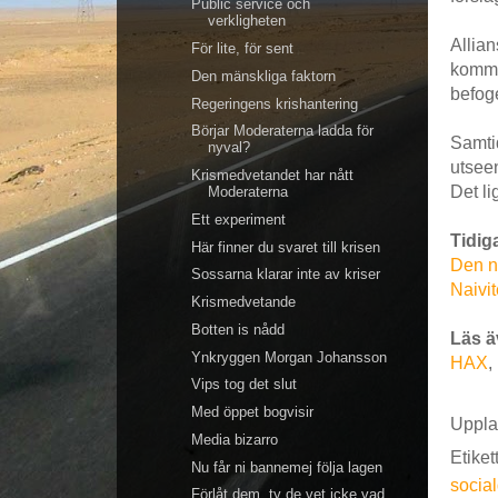
Public service och
verkligheten
Allia
För lite, för sent
komme
Den mänskliga faktorn
befoge
Regeringens krishantering
Börjar Moderaterna ladda för
Samtid
nyval?
utseen
Krismedvetandet har nått
Det li
Moderaterna
Ett experiment
Tidig
Här finner du svaret till krisen
Den na
Sossarna klarar inte av kriser
Naivit
Krismedvetande
Botten is nådd
Läs ä
Ynkryggen Morgan Johansson
HAX
,
Vips tog det slut
Med öppet bogvisir
Uppla
Media bizarro
Etiket
Nu får ni bannemej följa lagen
socia
Förlåt dem, ty de vet icke vad