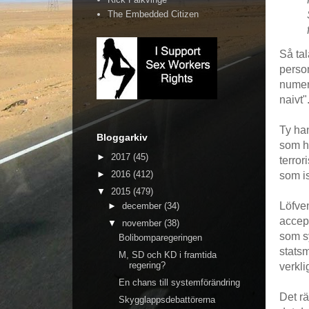
The Embedded Citizen
Så tal
perso
numera
naivt"
Ty han
Bloggarkiv
som ha
►
2017
(45)
terro
►
2016
(412)
som i
▼
2015
(479)
Löfv
►
december
(34)
accep
▼
november
(38)
som s
Bolibomparegeringen
stats
M, SD och KD i framtida
regering?
verkli
En chans till systemförändring
Det rä
Skygglappsdebattörerna