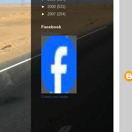
►
2008
(531)
►
2007
(254)
Facebook
Hans Engnell
Create your badge