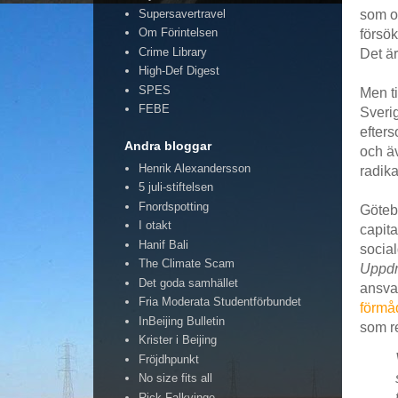
Supersavertravel
som om
Om Förintelsen
försök
Crime Library
Det är
High-Def Digest
SPES
Men t
FEBE
Sverig
efters
Andra bloggar
och äv
Henrik Alexandersson
radika
5 juli-stiftelsen
Fnordspotting
Götebo
I otakt
capita
Hanif Bali
socia
The Climate Scam
Uppdr
Det goda samhället
ansva
Fria Moderata Studentförbundet
förmåd
InBeijing Bulletin
som re
Krister i Beijing
Fröjdhpunkt
No size fits all
Rick Falkvinge