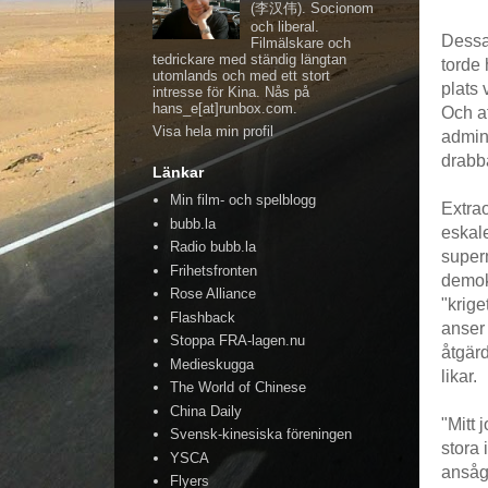
(李汉伟). Socionom
och liberal.
Dessa
Filmälskare och
tedrickare med ständig längtan
torde 
utomlands och med ett stort
plats 
intresse för Kina. Nås på
hans_e[at]runbox.com.
Och at
Visa hela min profil
admini
drabba
Länkar
Min film- och spelblogg
Extra
bubb.la
eskale
Radio bubb.la
superm
Frihetsfronten
demok
Rose Alliance
"krige
Flashback
anser 
Stoppa FRA-lagen.nu
åtgärd
Medieskugga
likar.
The World of Chinese
China Daily
"Mitt 
Svensk-kinesiska föreningen
stora 
YSCA
ansåg 
Flyers