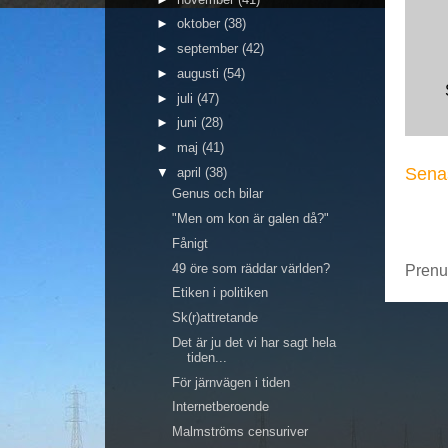
►
oktober
(38)
►
september
(42)
►
augusti
(54)
►
juli
(47)
►
juni
(28)
►
maj
(41)
Senas
▼
april
(38)
Genus och bilar
"Men om kon är galen då?"
Fånigt
49 öre som räddar världen?
Prenu
Etiken i politiken
Sk(r)attretande
Det är ju det vi har sagt hela
tiden...
För järnvägen i tiden
Internetberoende
Malmströms censuriver