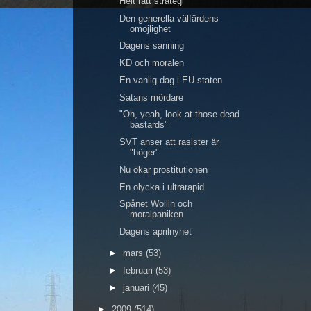
Helt rätt strategi
Den generella välfärdens
omöjlighet
Dagens sanning
KD och moralen
En vanlig dag i EU-staten
Satans mördare
"Oh, yeah, look at those dead
bastards"
SVT anser att rasister är
"höger"
Nu ökar prostitutionen
En olycka i ultrarapid
Spånet Wollin och
moralpaniken
Dagens aprilnyhet
►
mars
(53)
►
februari
(53)
►
januari
(45)
►
2009
(514)