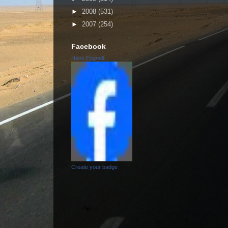
►
2008
(531)
►
2007
(254)
Facebook
Hans Engnell
Create your badge