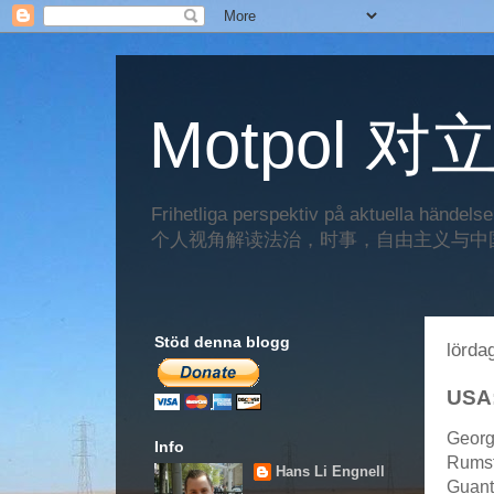
Motpol 对
Frihetliga perspektiv på aktuella händels
个人视角解读法治，时事，自由主义与中
Stöd denna blogg
lörda
USA
Georg
Info
Rums
Hans Li Engnell
Guan