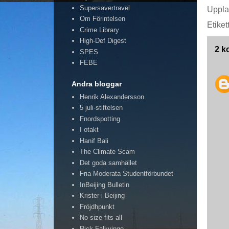
Supersavertravel
Uppla
Om Förintelsen
Etiket
Crime Library
High-Def Digest
2 k
SPES
FEBE
Andra bloggar
Henrik Alexandersson
5 juli-stiftelsen
Fnordspotting
I otakt
Hanif Bali
The Climate Scam
Det goda samhället
Fria Moderata Studentförbundet
InBeijing Bulletin
Krister i Beijing
Fröjdhpunkt
No size fits all
Rick Falkvinge