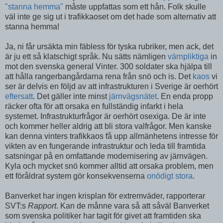
"stanna hemma"
måste uppfattas som ett hån. Folk skulle
väl inte ge sig ut i trafikkaoset om det hade som alternativ att
stanna hemma!
Ja, ni får ursäkta min fäbless för tyska rubriker, men ack, det
är ju ett så klatschigt språk. Nu sätts nämligen
värnpliktiga
in
mot den svenska general Vinter. 300 soldater ska hjälpa till
att hålla rangerbangårdarna rena från snö och is. Det
kaos
vi
ser är delvis en följd av att infrastrukturen i Sverige är oerhört
eftersatt
. Det gäller inte minst
järnvägsnätet
. En enda propp
räcker ofta för att orsaka en fullständig infarkt i hela
systemet. Infrastrukturfrågor är oerhört osexiga. De är inte
och kommer heller aldrig att bli stora valfrågor. Men kanske
kan denna vinters trafikkaos få upp allmänhetens intresse för
vikten av en fungerande infrastruktur och leda till framtida
satsningar på en omfattande modernisering av järnvägen.
Kyla och mycket snö kommer alltid att orsaka problem, men
ett föråldrat system gör konsekvenserna
onödigt stora
.
Banverket har ingen krisplan för extremväder, rapporterar
SVT:s
Rapport
. Kan de månne vara så att såväl Banverket
som svenska politiker har tagit för givet att framtiden ska