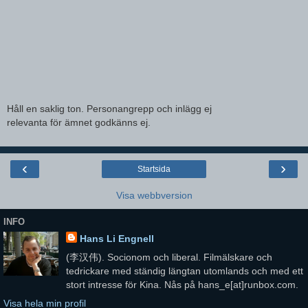
Håll en saklig ton. Personangrepp och inlägg ej
relevanta för ämnet godkänns ej.
‹
›
Startsida
Visa webbversion
INFO
Hans Li Engnell
(李汉伟). Socionom och liberal. Filmälskare och
tedrickare med ständig längtan utomlands och med ett
stort intresse för Kina. Nås på hans_e[at]runbox.com.
Visa hela min profil