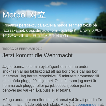
Motpol 对立
Frihetliga perspektiv på aktuella händelser med fokus på
rättssäkerhet, kroppslig autonomi - och lite Kina (从个人视角
解读法治，时事，自由主义与中国事件)
TISDAG 23 FEBRUARI 2010
Jetzt kommt die Wehrmacht
Jag förbannar ofta min pyttelägenhet, men nu under
snökrisen är jag faktiskt glad att jag bor precis där jag bor i
innerstan. Jag har tre respektive 15 minuters promenad till
mina båda plugg, 20 till jobbet. Och eftersom jag mest är
hemma och pluggar eller på jobbet och jobbar just nu,
behöver jag varken åka buss eller t-bana.
Många andra har emellertid inget annat val än att pendla för
att komma till både jobb och skola. Att då få
uppmaningen
att