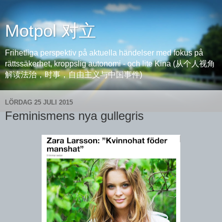
Motpol 对立
Frihetliga perspektiv på aktuella händelser med fokus på
rättssäkerhet, kroppslig autonomi - och lite Kina (从个人视角
解读法治，时事，自由主义与中国事件)
LÖRDAG 25 JULI 2015
Feminismens nya gullegris