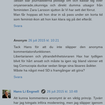
Sedan slår journalisterna plötsligt om och kastar sig över
onyanserade,okunniga och direkt dumma utsagor från
feministen Zara Larsson sjutton år.Vi har sett det förrut.
Man får hoppas att hon drar in så pass under sin korta tid
som feminist-ikon att hon kan klara sig på det efteråt.
Svara
Anonym
26 juli 2015 kl. 10:21
Tack Hans för att du inte släpper den anonyma
kommentatorsfunktionen.
Libertarianen och yttrandefrihetsivraren Hax har tydligen
blivit för hårt ansatt och måste ta igen sig bland vänner ett
tag.Cornucopia duckar sedan länge sina läsares åsikter.
Måste ha något med SD:s framgångar att göra?
Svara
Hans Li Engnell
26 juli 2015 kl. 10:48
Att kunna kommentera anonymt är en viktig princip. Tyvärr
har jag tvingats införa moderering, men jag släpper igenom