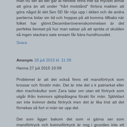
man nu ser att det går åt helvete finns inte så mycket annat
att göra än att under "hårt motstånd" förlora makten att
göra något åt det.Sen SD får röja upp i skiten och de andra
partierna bidar sin tid och hoppas på att komma tillbaks när
folket har glömt.Decemberöverenskommelsen är det
perfekta beviset på hur man satsar på att sprida ut skulden
så ingen stackars sate ensam får bära hundhuvudet.
Svara
Anonym
28 juli 2015 kl. 11:39
Hanna 27 juli 2015 10:09
Problemet är att det också finns ett mansförtryck som
krossar och förstör män. Det är inte det s k patriarkat eller
den machokultur som Zara talar om utan ett förtryck som
utgår ifrån kvinnors självpåtagna förakt för män. Självklart
ser inte kvinnor detta förtryck men det är lika trist att det
förnekas så fort vi män tar upp det.
Det som ligger bakom det som vi gärna ser som
mansförtryck och kvinnoförtryck är nog i grunden inte ett