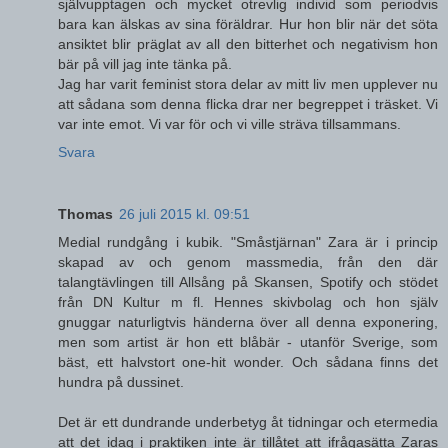
självupptagen och mycket otrevlig individ som periodvis
bara kan älskas av sina föräldrar. Hur hon blir när det söta
ansiktet blir präglat av all den bitterhet och negativism hon
bär på vill jag inte tänka på.
Jag har varit feminist stora delar av mitt liv men upplever nu
att sådana som denna flicka drar ner begreppet i träsket. Vi
var inte emot. Vi var för och vi ville sträva tillsammans.
Svara
Thomas
26 juli 2015 kl. 09:51
Medial rundgång i kubik. "Småstjärnan" Zara är i princip
skapad av och genom massmedia, från den där
talangtävlingen till Allsång på Skansen, Spotify och stödet
från DN Kultur m fl. Hennes skivbolag och hon själv
gnuggar naturligtvis händerna över all denna exponering,
men som artist är hon ett blåbär - utanför Sverige, som
bäst, ett halvstort one-hit wonder. Och sådana finns det
hundra på dussinet.
Det är ett dundrande underbetyg åt tidningar och etermedia
att det idag i praktiken inte är tillåtet att ifrågasätta Zaras