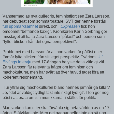
Vänstermedias nya gullegris, feministfjortisen Zara Larsson,
har debuterat som sommarpratare. SVT ger henne förstås
full uppmärksamhet
direkt, och i
Expressen
fick hon
omdömet "befriande kaxig". Krönikören Karin Sörbring gör
misstaget att kalla Zara Larsson "påläst" och person som
"lyfter blicken från det egna perspektivet".
Problemet med Larsson är att hon varken är påläst eller
förmår lyfta blicken från sitt eget perspektiv. Tvärtom.
Ulf
Elvfings intervju
med 17-åringen belyste detta väldigt väl.
Zara Larsson får relevanta frågor om feminism och
machokulturer, men har svårt att över huvud taget föra ett
koherent resonemang.
Hur yttrar sig machokulturen bland hennes jämnåriga killar?
Jo, "det är väldigt tydligt fast inte riktigt tydligt". Hon gör nog
bäst i att prata om sin musikkarriär i stället för politik.
Man varken kan eller ska förvänta sig hela världen av en 17-
åring. Självklart inte. Men det gagnar heller inte en så ung