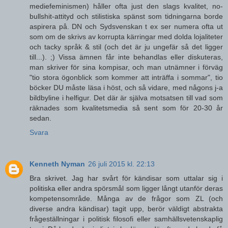
mediefeminismen) håller ofta just den slags kvalitet, no-
bullshit-attityd och stilistiska spänst som tidningarna borde
aspirera på. DN och Sydsvenskan t ex ser numera ofta ut
som om de skrivs av korrupta kärringar med dolda lojaliteter
och tacky språk & stil (och det är ju ungefär så det ligger
till...). ;) Vissa ämnen får inte behandlas eller diskuteras,
man skriver för sina kompisar, och man utnämner i förväg
"tio stora ögonblick som kommer att inträffa i sommar", tio
böcker DU måste läsa i höst, och så vidare, med någons j-a
bildbyline i helfigur. Det där är själva motsatsen till vad som
räknades som kvalitetsmedia så sent som för 20-30 år
sedan.
Svara
Kenneth Nyman
26 juli 2015 kl. 22:13
Bra skrivet. Jag har svårt för kändisar som uttalar sig i
politiska eller andra spörsmål som ligger långt utanför deras
kompetensområde. Många av de frågor som ZL (och
diverse andra kändisar) tagit upp, berör väldigt abstrakta
frågeställningar i politisk filosofi eller samhällsvetenskaplig