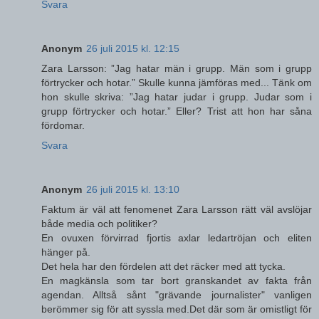
Svara
Anonym
26 juli 2015 kl. 12:15
Zara Larsson: ”Jag hatar män i grupp. Män som i grupp
förtrycker och hotar.” Skulle kunna jämföras med... Tänk om
hon skulle skriva: ”Jag hatar judar i grupp. Judar som i
grupp förtrycker och hotar.” Eller? Trist att hon har såna
fördomar.
Svara
Anonym
26 juli 2015 kl. 13:10
Faktum är väl att fenomenet Zara Larsson rätt väl avslöjar
både media och politiker?
En ovuxen förvirrad fjortis axlar ledartröjan och eliten
hänger på.
Det hela har den fördelen att det räcker med att tycka.
En magkänsla som tar bort granskandet av fakta från
agendan. Alltså sånt "grävande journalister" vanligen
berömmer sig för att syssla med.Det där som är omistligt för