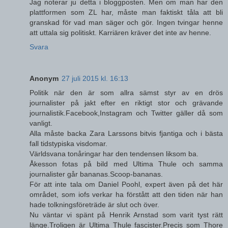
Jag noterar ju detta i bloggposten. Men om man har den
plattformen som ZL har, måste man faktiskt tåla att bli
granskad för vad man säger och gör. Ingen tvingar henne
att uttala sig politiskt. Karriären kräver det inte av henne.
Svara
Anonym
27 juli 2015 kl. 16:13
Politik när den är som allra sämst styr av en drös
journalister på jakt efter en riktigt stor och grävande
journalistik.Facebook,Instagram och Twitter gäller då som
vanligt.
Alla måste backa Zara Larssons bitvis fjantiga och i bästa
fall tidstypiska visdomar.
Världsvana tonåringar har den tendensen liksom ba.
Åkesson fotas på bild med Ultima Thule och samma
journalister går bananas.Scoop-bananas.
För att inte tala om Daniel Poohl, expert även på det här
området, som iofs verkar ha förstått att den tiden när han
hade tolkningsföreträde är slut och över.
Nu väntar vi spänt på Henrik Arnstad som varit tyst rätt
länge.Troligen är Ultima Thule fascister.Precis som Thore