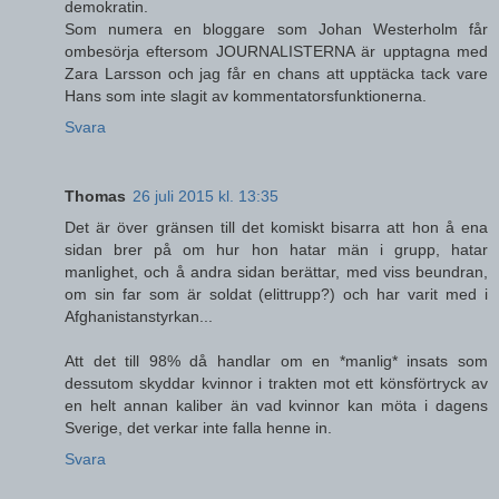
demokratin.
Som numera en bloggare som Johan Westerholm får
ombesörja eftersom JOURNALISTERNA är upptagna med
Zara Larsson och jag får en chans att upptäcka tack vare
Hans som inte slagit av kommentatorsfunktionerna.
Svara
Thomas
26 juli 2015 kl. 13:35
Det är över gränsen till det komiskt bisarra att hon å ena
sidan brer på om hur hon hatar män i grupp, hatar
manlighet, och å andra sidan berättar, med viss beundran,
om sin far som är soldat (elittrupp?) och har varit med i
Afghanistanstyrkan...
Att det till 98% då handlar om en *manlig* insats som
dessutom skyddar kvinnor i trakten mot ett könsförtryck av
en helt annan kaliber än vad kvinnor kan möta i dagens
Sverige, det verkar inte falla henne in.
Svara