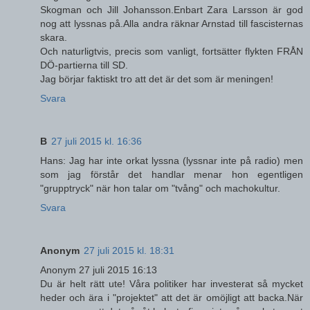
Skogman och Jill Johansson.Enbart Zara Larsson är god
nog att lyssnas på.Alla andra räknar Arnstad till fascisternas
skara.
Och naturligtvis, precis som vanligt, fortsätter flykten FRÅN
DÖ-partierna till SD.
Jag börjar faktiskt tro att det är det som är meningen!
Svara
B
27 juli 2015 kl. 16:36
Hans: Jag har inte orkat lyssna (lyssnar inte på radio) men
som jag förstår det handlar menar hon egentligen
"grupptryck" när hon talar om "tvång" och machokultur.
Svara
Anonym
27 juli 2015 kl. 18:31
Anonym 27 juli 2015 16:13
Du är helt rätt ute! Våra politiker har investerat så mycket
heder och ära i "projektet" att det är omöjligt att backa.När