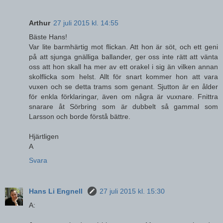
Arthur
27 juli 2015 kl. 14:55
Bäste Hans!
Var lite barmhärtig mot flickan. Att hon är söt, och ett geni
på att sjunga gnälliga ballander, ger oss inte rätt att vänta
oss att hon skall ha mer av ett orakel i sig än vilken annan
skolflicka som helst. Allt för snart kommer hon att vara
vuxen och se detta trams som genant. Sjutton är en ålder
för enkla förklaringar, även om några är vuxnare. Fnittra
snarare åt Sörbring som är dubbelt så gammal som
Larsson och borde förstå bättre.
Hjärtligen
A
Svara
Hans Li Engnell
27 juli 2015 kl. 15:30
A: