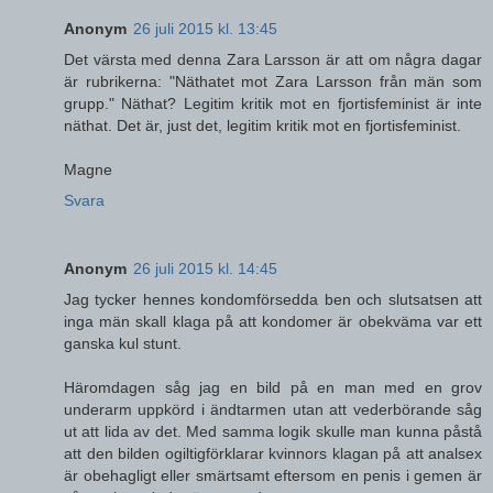
Anonym
26 juli 2015 kl. 13:45
Det värsta med denna Zara Larsson är att om några dagar
är rubrikerna: "Näthatet mot Zara Larsson från män som
grupp." Näthat? Legitim kritik mot en fjortisfeminist är inte
näthat. Det är, just det, legitim kritik mot en fjortisfeminist.
Magne
Svara
Anonym
26 juli 2015 kl. 14:45
Jag tycker hennes kondomförsedda ben och slutsatsen att
inga män skall klaga på att kondomer är obekväma var ett
ganska kul stunt.
Häromdagen såg jag en bild på en man med en grov
underarm uppkörd i ändtarmen utan att vederbörande såg
ut att lida av det. Med samma logik skulle man kunna påstå
att den bilden ogiltigförklarar kvinnors klagan på att analsex
är obehagligt eller smärtsamt eftersom en penis i gemen är