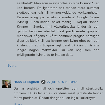
samhället? Män som misshandlas av sina kvinnor? Jag
kan berätta. De ignoreras helt medan stora summor
skattepengar går till kvinnoskyddande verksamheter.
Diskriminering på arbetsmarknaden? Googla "söker
kvinnlig..." och sedan "söker manlig..." Nej du Hanna.
Kvinnor i Sverige m.fl västerländska länder är den
genom historien absolut mest priviligierade gruppen
människor någonsin. Vårat samhälle präglas nämligen
djupt av kärlek till just kvinnor och kvinnlighet och den
kristendom som tidigare lagt band på kvinnor är inte
längre någon maktfaktor. Du kan nog som den
priviligerade kvinna du är inte se detta.
Svara
Hans Li Engnell
27 juli 2015 kl. 10:48
Du tar enskilda fall och upplyfter dem till strukturella
problem. Du kallar ett av världens mest jämställda länder
för ett patriarkat. Redan där gör du en logisk kullerbytta.
Svara