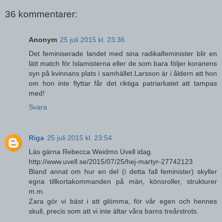
36 kommentarer:
Anonym
25 juli 2015 kl. 23:36
Det feminiserade landet med sina radikalfeminister blir en
lätt match för Islamisterna eller de som bara följer koranens
syn på kvinnans plats i samhället.Larsson är i åldern att hon
om hon inte flyttar får det riktiga patriarkatet att tampas
med!
Svara
Riga
25 juli 2015 kl. 23:54
Läs gärna Rebecca Weidmo Uvell idag.
http://www.uvell.se/2015/07/25/hej-martyr-27742123
Bland annat om hur en del (i detta fall feminister) skyller
egna tillkortakommanden på män, könsroller, strukturer
m.m.
Zara gör vi bäst i att glömma, för vår egen och hennes
skull, precis som att vi inte ältar våra barns treårstrots.