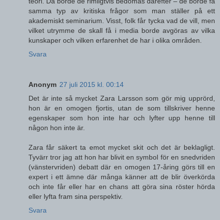
teori. Då borde de rimligtvis bedömas därefter – de borde få
samma typ av kritiska frågor som man ställer på ett
akademiskt seminarium. Visst, folk får tycka vad de vill, men
vilket utrymme de skall få i media borde avgöras av vilka
kunskaper och vilken erfarenhet de har i olika områden.
Svara
Anonym
27 juli 2015 kl. 00:14
Det är inte så mycket Zara Larsson som gör mig upprörd,
hon är en omogen fjortis, utan de som tillskriver henne
egenskaper som hon inte har och lyfter upp henne till
någon hon inte är.
Zara får säkert ta emot mycket skit och det är beklagligt.
Tyvärr tror jag att hon har blivit en symbol för en snedvriden
(vänstervriden) debatt där en omogen 17-åring görs till en
expert i ett ämne där många känner att de blir överkörda
och inte får eller har en chans att göra sina röster hörda
eller lyfta fram sina perspektiv.
Svara