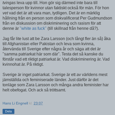
tvingas
leva upp till. Hon gör sig därmed inte bara till
talesperson för kvinnor utan faktiskt också för män. För hon
vet
vad det är att vara man, tydligen. Det är en märklig
hållning från en person som diskvalificerat Per Gudmundson
från en diskussion om diskriminering och rasism för att
denne är
"white as fuck"
(till skillnad från henne då?).
Jag får lite lust att be Zara Larsson (och långt fler än så) åka
till Afghanistan eller Pakistan och leva som kvinna,
återvända till Sverige efter några år och säga att det är
"samma patriarkat här som där". Testa det så kanske du
förstår vad ett riktigt patriarkat är. Vad diskriminering är. Vad
kvinnohat är. På riktigt.
Sverige är inget patriarkat. Sverige är ett av världens mest
jämställda och feminiserade länder. Just därför är det
tonläge som Zara Larsson och många andra feminister har
helt obefogat. Och ack så tröttsamt.
Hans Li Engnell
kl.
23:07
Dela