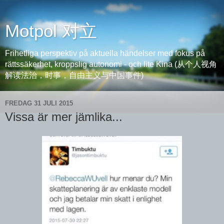
Motpol 对立
Frihetliga perspektiv på aktuella händelser med fokus på
rättssäkerhet, kroppslig autonomi - och lite Kina (从个人视角
解读法治，时事，自由主义与中国事件)
FREDAG 31 JULI 2015
Vissa är mer jämlika...