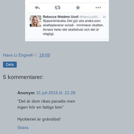
Hans Li Engnell
kl.
19:09
Dela
5 kommentarer:
Anonym
31 juli 2015 kl. 21:28
"Det är dom rikas paradis men
ingen hör en fattigs bön"
Hyckleriet är gränslöst!
Svara