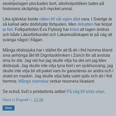
sexköpslagen plockades bort, alkoholpolitiken lades på
historiens skräphög och mycket annat.
Lika självklar borde
rätten till vår egen död
vara. I Sverige är
så kallad aktiv dödshjälp förbjuden. Men
debatten
har börjat
ta fart
. Folkpartisten Eva Flyborg har
krävt
att lagen ändras
och både Läkarförbundet och Läkaresällskapet är på väg att
svänga något i frågan.
Många dödssjuka har i stället för att få dö i frid hemma bland
sina anhöriga åkt till Dignitaskliniken i Zürich för att avsluta
sina liv där. Jag vet hur jag skulle vilja ha det om jag blev
dödssjuk. Jag skulle inte vilja tyna bort i en sjukhussäng, jag
skulle inte vilja bli ett paket vars liv garanteras av andra och i
slutet en maskin. Jag skulle vilja fatta valet själv och dö i frid
hemma.
Många svenskar
verkar resonera likadant.
Se också
SvD:s
prisbelönta artikel
På väg till sista vilan
.
Hans Li Engnell
kl.
12:39
Dela