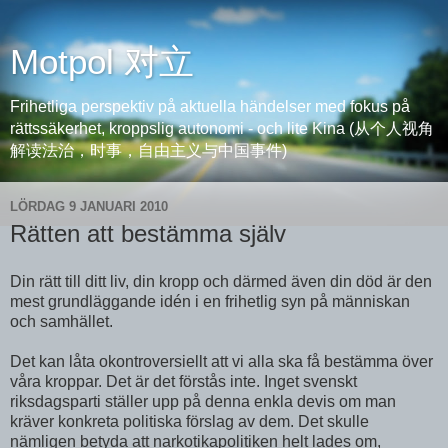
Motpol 对立
Frihetliga perspektiv på aktuella händelser med fokus på
rättssäkerhet, kroppslig autonomi - och lite Kina (从个人视角
解读法治，时事，自由主义与中国事件)
LÖRDAG 9 JANUARI 2010
Rätten att bestämma själv
Din rätt till ditt liv, din kropp och därmed även din död är den
mest grundläggande idén i en frihetlig syn på människan
och samhället.
Det kan låta okontroversiellt att vi alla ska få bestämma över
våra kroppar. Det är det förstås inte. Inget svenskt
riksdagsparti ställer upp på denna enkla devis om man
kräver konkreta politiska förslag av dem. Det skulle
nämligen betyda att narkotikapolitiken helt lades om,