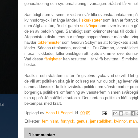
generalisering och systematisering i vardagen. Sådant får vi hel
Samtidigt som vi simmar vidare i vår lilla svenska ankdamm påg
kvinnoförtryck i många länder. I
skurkstater
som Iran är förtrycke
som Afghanistan, är det gamla
sedvänjor
som lever kvar och gör 
delen av befolkningen. Samtidigt som kvinnor stenas till döds i I
Afghanistan diskuteras hur många pappamånader män ska tvinga
hävdar
tokfeminister
som Gudrun Schyman att förtryckets struk
länder. Sådana uttalanden, adderat till Fru Gårman, jämställdhe
i rosa flickkläder, fäller onekligen ett löjets skimmer över den 
Vad dessa
fånigheter
kan resultera i lär vi få bevittna i Simrisha
höstas.
Radikal- och statsfeminister får givetvis tycka vad de vill. Det
de vill att politiken ska gå in och reglera hur du och jag lever v
samma klassiskt kollektivistiska politik som vänsterpartier propage
borgerliga politikers omfamning av vänsterfeminismen svårbegriplig
ska uppnå Jämställdhetsutopia. Den sortens politiska klåfingrig
bekämpas med kraft.
det
Upplagd av
Hans Li Engnell
kl.
09:09
Etiketter:
feminism
,
förtryck
,
genus
,
jämställdhet
,
kvinnor
,
män
1 kommentar: