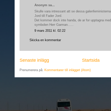
Anonym sa...
Skulle vara intressant att se dessa galenfeministerna 
Jord till Fader Jord.
Det kommer dock inte handa, de ar for upptagna med
symbolen Herr Garman......
9 mars 2011 kl. 02:22
Skicka en kommentar
Senaste inlägg
Startsida
Prenumerera på:
Kommentarer till inlägget (Atom)