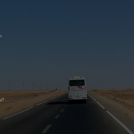
n
nu?