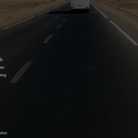
år
gen
ning
rker