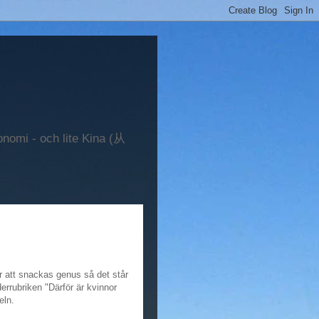
onomi - och lite Kina (从
r att snackas genus så det står
errubriken "Därför är kvinnor
eln.