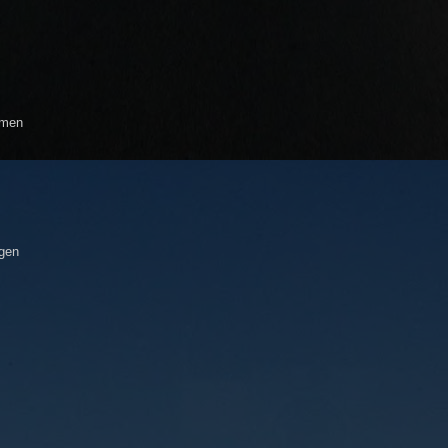
smen
igen