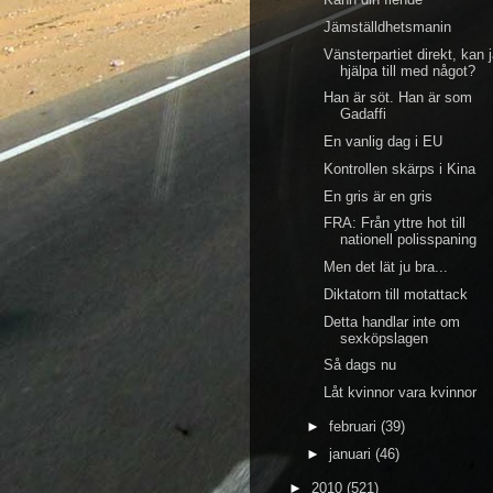
Jämställdhetsmanin
Vänsterpartiet direkt, kan 
hjälpa till med något?
Han är söt. Han är som
Gadaffi
En vanlig dag i EU
Kontrollen skärps i Kina
En gris är en gris
FRA: Från yttre hot till
nationell polisspaning
Men det lät ju bra...
Diktatorn till motattack
Detta handlar inte om
sexköpslagen
Så dags nu
Låt kvinnor vara kvinnor
►
februari
(39)
►
januari
(46)
►
2010
(521)