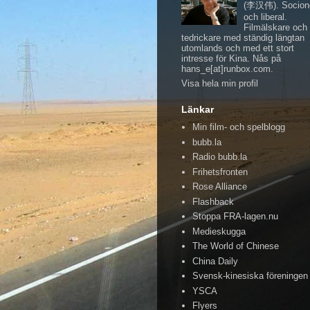
(李汉伟). Socio
och liberal.
Filmälskare och
tedrickare med ständig längtan
utomlands och med ett stort
intresse för Kina. Nås på
hans_e[at]runbox.com.
Visa hela min profil
Länkar
Min film- och spelblogg
bubb.la
Radio bubb.la
Frihetsfronten
Rose Alliance
Flashback
Stoppa FRA-lagen.nu
Medieskugga
The World of Chinese
China Daily
Svensk-kinesiska föreningen
YSCA
Flyers