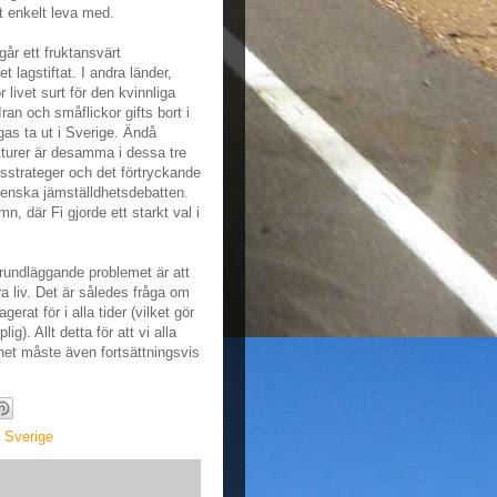
t enkelt leva med.
år ett fruktansvärt
t lagstiftat. I andra länder,
livet surt för den kvinnliga
ran och småflickor gifts bort i
s ta ut i Sverige. Ändå
turer är desamma i dessa tre
tsstrateger och det förtryckande
svenska jämställdhetsdebatten.
mn, där Fi gjorde ett starkt val i
 grundläggande problemet är att
åra liv. Det är således fråga om
rat för i alla tider (vilket gör
). Allt detta för att vi alla
het måste även fortsättningsvis
,
Sverige