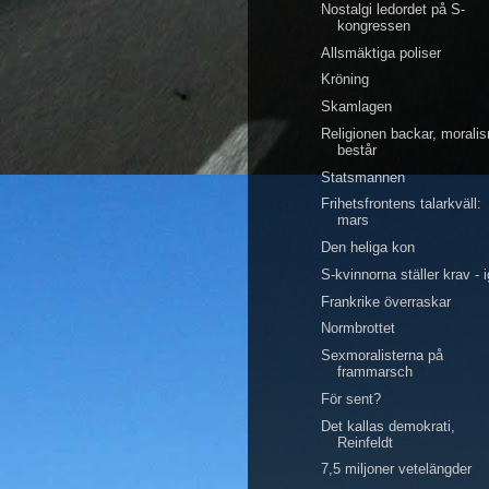
Nostalgi ledordet på S-
kongressen
Allsmäktiga poliser
Kröning
Skamlagen
Religionen backar, morali
består
Statsmannen
Frihetsfrontens talarkväll:
mars
Den heliga kon
S-kvinnorna ställer krav - 
Frankrike överraskar
Normbrottet
Sexmoralisterna på
frammarsch
För sent?
Det kallas demokrati,
Reinfeldt
7,5 miljoner vetelängder