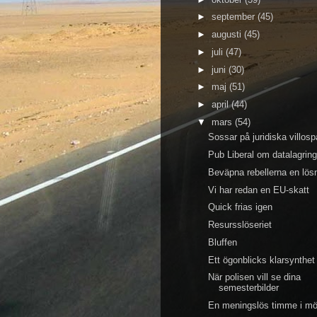
►
september
(45)
►
augusti
(45)
►
juli
(47)
►
juni
(30)
►
maj
(51)
►
april
(44)
▼
mars
(54)
Sossar på juridiska villosp
Pub Liberal om datalagrin
Beväpna rebellerna en lös
Vi har redan en EU-skatt
Quick frias igen
Resursslöseriet
Bluffen
Ett ögonblicks klarsynthet
När polisen vill se dina
semesterbilder
En meningslös timme i mö