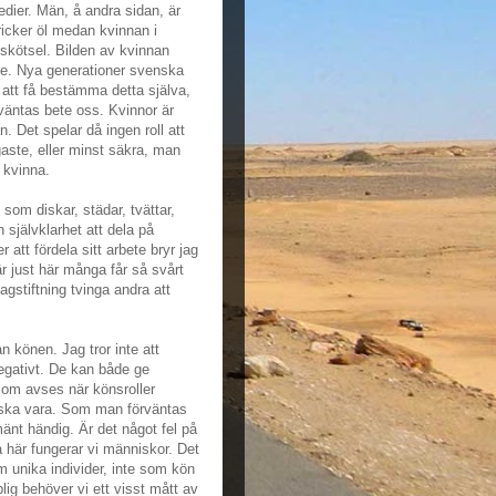
ier. Män, å andra sidan, är
dricker öl medan kvinnan i
nskötsel. Bilden av kvinnan
re. Nya generationer svenska
 att få bestämma detta själva,
rväntas bete oss. Kvinnor är
 Det spelar då ingen roll att
aste, eller minst säkra, man
 kvinna.
som diskar, städar, tvättar,
 självklarhet att dela på
att fördela sitt arbete bryr jag
r just här många får så svårt
lagstiftning tvinga andra att
n könen. Jag tror inte att
egativt. De kan både ge
som avses när könsroller
n ska vara. Som man förväntas
änt händig. Är det något fel på
 här fungerar vi människor. Det
om unika individer, inte som kön
plig behöver vi ett visst mått av