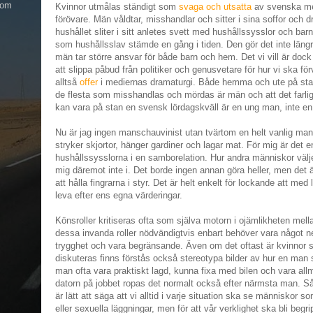
nom
Kvinnor utmålas ständigt som
svaga och utsatta
av svenska med
förövare. Män våldtar, misshandlar och sitter i sina soffor och 
hushållet sliter i sitt anletes svett med hushållssysslor och bar
som hushållsslav stämde en gång i tiden. Den gör det inte läng
män tar större ansvar för både barn och hem. Det vi vill är dock
att slippa påbud från politiker och genusvetare för hur vi ska fö
alltså
offer
i mediernas dramaturgi. Både hemma och ute på stan.
de flesta som misshandlas och mördas är män och att det farlig
kan vara på stan en svensk lördagskväll är en ung man, inte en
Nu är jag ingen manschauvinist utan tvärtom en helt vanlig man 
stryker skjortor, hänger gardiner och lagar mat. För mig är det en
hushållssysslorna i en samborelation. Hur andra människor väljer 
mig däremot inte i. Det borde ingen annan göra heller, men det ä
att hålla fingrarna i styr. Det är helt enkelt för lockande att med 
leva efter ens egna värderingar.
Könsroller kritiseras ofta som själva motorn i ojämlikheten mella
dessa invanda roller nödvändigtvis enbart behöver vara något n
trygghet och vara begränsande. Även om det oftast är kvinnor 
diskuteras finns förstås också stereotypa bilder av hur en ma
man ofta vara praktiskt lagd, kunna fixa med bilen och vara allm
datorn på jobbet ropas det normalt också efter närmsta man. Så
är lätt att säga att vi alltid i varje situation ska se människor s
eller sexuella läggningar, men för att vår verklighet ska bli begri