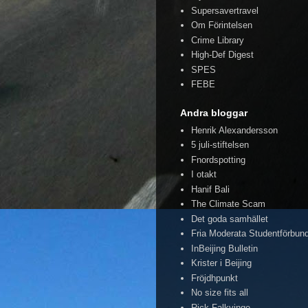
Supersavertravel
Om Förintelsen
Crime Library
High-Def Digest
SPES
FEBE
Andra bloggar
Henrik Alexandersson
5 juli-stiftelsen
Fnordspotting
I otakt
Hanif Bali
The Climate Scam
Det goda samhället
Fria Moderata Studentförbun
InBeijing Bulletin
Krister i Beijing
Fröjdhpunkt
No size fits all
Rick Falkvinge