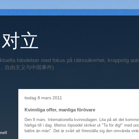
l 对立
aktuella händelser med fokus på rättssäkerhet, kroppslig aut
，自由主义与中国事件)
tisdag 8 mars 2011
Kvinnliga offer, manliga förövare
Den 8 mars. Internationella kvinnodagen. Lita på att det komme
härliga till i dag.
Metros
löpsedel skriker ut "Ta för dig!" med und
bättre än män". Det är svårt att föreställa sig den omvända vink
nell