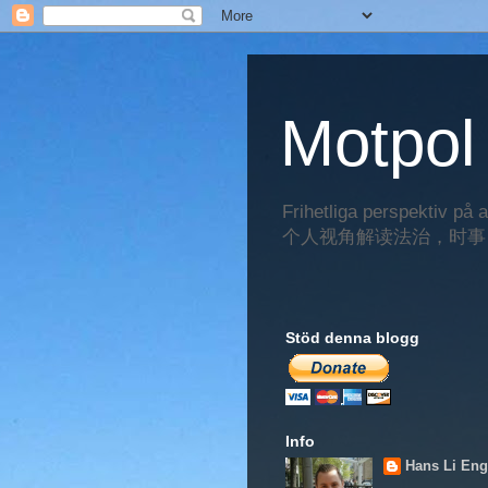
Motpo
Frihetliga perspektiv på 
个人视角解读法治，时事
Stöd denna blogg
Info
Hans Li Eng