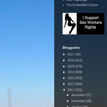
The Embedded Citizen
Bloggarkiv
►
2017
(45)
►
2016
(412)
►
2015
(479)
►
2014
(509)
►
2013
(453)
►
2012
(506)
▼
2011
(525)
►
december
(37)
►
november
(48)
►
oktober
(39)