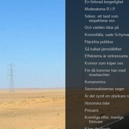
En förlorad borgerlighet
Moderaterna R.I.P.
Sökes: ett land som
respekterar oss
Och världen tittar på
Kvinnofälla, sade Schyma
Fläckfria politiker
Så kallad jämställdhet
Effekterna är ointressanta
Kvinnor som köper sex
För då kommer han med
mustaschen
Kompromiss
Sexmoralisternas seger
Är det synd om plankare 
Historiska tider
Pinsamt
Kvinnliga offer, manliga
förövare
Känn din fiende