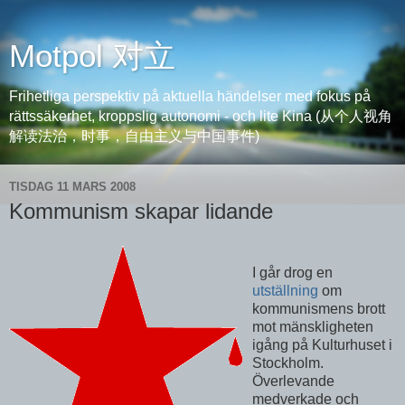
Motpol 对立
Frihetliga perspektiv på aktuella händelser med fokus på
rättssäkerhet, kroppslig autonomi - och lite Kina (从个人视角
解读法治，时事，自由主义与中国事件)
TISDAG 11 MARS 2008
Kommunism skapar lidande
I går drog en
utställning
om
kommunismens brott
mot mänskligheten
igång på Kulturhuset i
Stockholm.
Överlevande
medverkade och