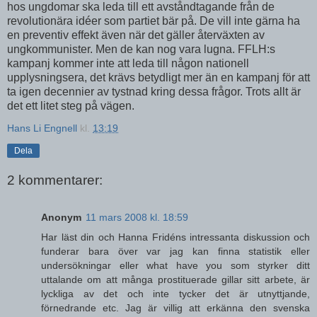
hos ungdomar ska leda till ett avståndtagande från de
revolutionära idéer som partiet bär på. De vill inte gärna ha
en preventiv effekt även när det gäller återväxten av
ungkommunister. Men de kan nog vara lugna. FFLH:s
kampanj kommer inte att leda till någon nationell
upplysningsera, det krävs betydligt mer än en kampanj för att
ta igen decennier av tystnad kring dessa frågor. Trots allt är
det ett litet steg på vägen.
Hans Li Engnell
kl.
13:19
Dela
2 kommentarer:
Anonym
11 mars 2008 kl. 18:59
Har läst din och Hanna Fridéns intressanta diskussion och
funderar bara över var jag kan finna statistik eller
undersökningar eller what have you som styrker ditt
uttalande om att många prostituerade gillar sitt arbete, är
lyckliga av det och inte tycker det är utnyttjande,
förnedrande etc. Jag är villig att erkänna den svenska