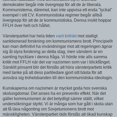
demokratier begår inte övergrepp för att de är liberala.
Kommunisterna, däremot, kan inte uppvisa ett enda "lyckat"
exempel i sitt CV. Kommunistiska regimer begår alltså
övergrepp för att de är kommunistiska. Denna insikt hoppar
FFLH över helt och hållet.
Vänsterpartiet har hela tiden
varit kritiskt
mot statligt
sanktionerad forskning om kommunismens brott. Principiellt
kan man definitivt ha invändningar mot att regeringen ägnar
sig åt styra forskning av detta slag, men vänstern är en
samling hycklare i denna fråga. Vi hörde inte alls samma
kritik mot FFLH när det var nazismen som var i blickfånget.
Särskilt pinsamt blir det förstås att höra vänsterpartiets kritik
med tanke på att dess partiledare gjort sitt bästa för att
avsvära sig trohetsbanden till den kommunistiska ideologin.
Kunskaperna om nazismen är mycket goda hos svenska
skolungdomar. Det anses ha en preventiv effekt. När det
gäller kommunismen är det betydligt sämre ställt, vilket
undersökningar styrkt. Vi är många som har gått i skola utan
att få läsa någonting om Sovjetunionens brott mot
mänskligheten. Vänsterpartiet räds förstås att ökad kunskap