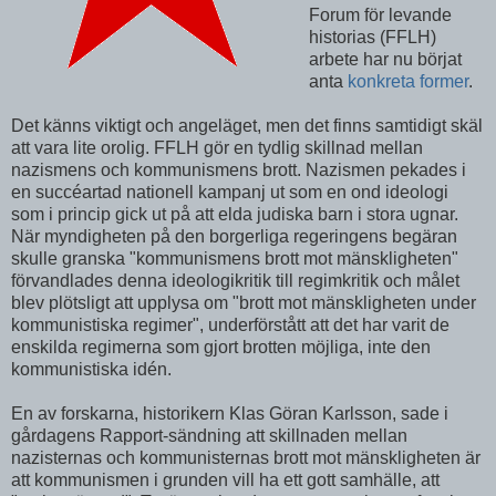
Forum för levande
historias (FFLH)
arbete har nu börjat
anta
konkreta former
.
Det känns viktigt och angeläget, men det finns samtidigt skäl
att vara lite orolig. FFLH gör en tydlig skillnad mellan
nazismens och kommunismens brott. Nazismen pekades i
en succéartad nationell kampanj ut som en ond ideologi
som i princip gick ut på att elda judiska barn i stora ugnar.
När myndigheten på den borgerliga regeringens begäran
skulle granska "kommunismens brott mot mänskligheten"
förvandlades denna ideologikritik till regimkritik och målet
blev plötsligt att upplysa om "brott mot mänskligheten under
kommunistiska regimer", underförstått att det har varit de
enskilda regimerna som gjort brotten möjliga, inte den
kommunistiska idén.
En av forskarna, historikern Klas Göran Karlsson, sade i
gårdagens Rapport-sändning att skillnaden mellan
nazisternas och kommunisternas brott mot mänskligheten är
att kommunismen i grunden vill ha ett gott samhälle, att