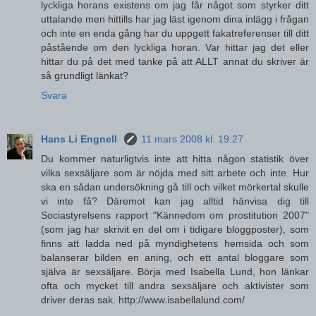
lyckliga horans existens om jag får något som styrker ditt
uttalande men hittills har jag läst igenom dina inlägg i frågan
och inte en enda gång har du uppgett fakatreferenser till ditt
påstående om den lyckliga horan. Var hittar jag det eller
hittar du på det med tanke på att ALLT annat du skriver är
så grundligt länkat?
Svara
Hans Li Engnell
11 mars 2008 kl. 19:27
Du kommer naturligtvis inte att hitta någon statistik över
vilka sexsäljare som är nöjda med sitt arbete och inte. Hur
ska en sådan undersökning gå till och vilket mörkertal skulle
vi inte få? Däremot kan jag alltid hänvisa dig till
Sociastyrelsens rapport "Kännedom om prostitution 2007"
(som jag har skrivit en del om i tidigare bloggposter), som
finns att ladda ned på myndighetens hemsida och som
balanserar bilden en aning, och ett antal bloggare som
själva är sexsäljare. Börja med Isabella Lund, hon länkar
ofta och mycket till andra sexsäljare och aktivister som
driver deras sak. http://www.isabellalund.com/