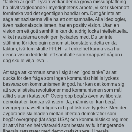
"tanken är god". Tyvärr verkar denna grova missuppfattning
ha blivit vägledande i myndighetens arbete, vilket riskerar att
förminska vad det egentligen handlar om. Det går inte att
säga att nazisterna ville ha ett ont samhälle. Alla ideologier,
även nationalsocialismen, har en positiv vision. Utan en
vision om ett gott samhälle kan du aldrig locka intellektuella,
vilket nazisterna onekligen lyckades med. Du tar inte
ställning för ideologin genom att konstatera detta enkla
faktum, tvärtom skulle FFLH i all enkelhet kunna visa hur
denna vision ledde till ett samhälle som knappast någon i
dag skulle vilja leva i.
Att säga att kommunismen i sig är en "god tanke" är att
ducka för den fråga som ingen kommunist hittills lyckats
besvara: om kommunismen är god, hur kan det komma sig
att socialistiska revolutioner med kommunismen som mål
alltid slutar i katastrof? Övergrepp begås även av liberala
demokratier, kontrar vänstern. Ja, människor kan begå
övergrepp oavsett religiös och politisk övertygelse. Men den
avgörande skillnaden mellan liberala demokratier som
begår övergrepp (låt säga USA) och kommunistiska regimer,
är att vi har en hel västvärld som består av fullt fungerande
liberala rättsstater med demokratiskt styre. Liberala